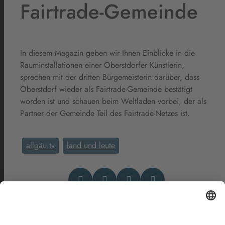
Fairtrade-Gemeinde
In diesem Magazin geben wir Ihnen Einblicke in die
Rauminstallationen einer Oberstdorfer Künstlerin,
sprechen mit der dritten Bürgemeisterin darüber, dass
Oberstdorf wieder als Fairtrade-Gemeinde bestätigt
worden ist und schauen beim Weltladen vorbei, der als
Partner der Gemeinde Teil des Fairtrade-Netzes ist.
allgäu.tv
land und leute