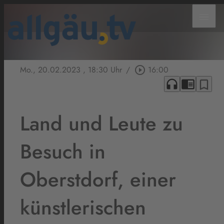
menu
Mo., 20.02.2023
, 18:30 Uhr
/
play_circle_outline
16:00
headphones
chrome_reader_mode
bookmark_border
Land und Leute zu
Besuch in
Oberstdorf, einer
künstlerischen