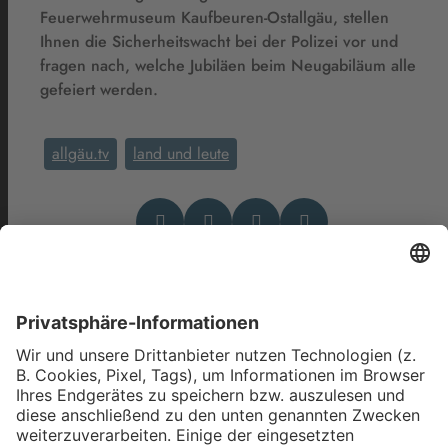
Feuerwehrmuseum Kaufbeuren-Ostallgäu, stellen
Ihnen die Sicherheitswacht bei der Polizei vor und
fragen nach, welche Jubiläen beim Neugabiläum alle
gefeiert werden.
allgäu.tv
land und leute
Das könnte Dich auch
interessieren
Kabarett, Bitcoin, Motocross: