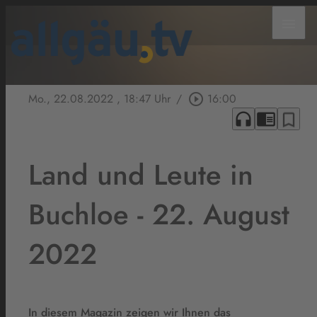
menu
Mo., 22.08.2022
, 18:47 Uhr
/
play_circle_outline
16:00
headphones
chrome_reader_mode
bookmark_border
Land und Leute in
Buchloe - 22. August
2022
In diesem Magazin zeigen wir Ihnen das