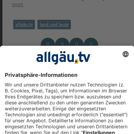
2022.
allgäu.tv
land und leute
Das könnte Dich auch
interessieren
Kabarett, Bitcoin, Motocross:
Die vielfältige Allgäu-
Hauptstadt Kempten