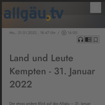
menu
Mo., 31.01.2022
, 18:47 Uhr
/
play_circle_outline
16:00
headphones
chrome_reader_mode
bookmark_border
Land und Leute
Kempten - 31. Januar
2022
Der etwas andere Blick auf das Allgäu – 31. Januar