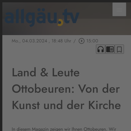
menu
Mo., 04.03.2024
, 18:48 Uhr
/
play_circle_outline
15:00
headphones
chrome_reader_mode
bookmark_border
Land & Leute
Ottobeuren: Von der
Kunst und der Kirche
In diesem Magazin zeigen wir Ihnen Ottobeuren. Wir