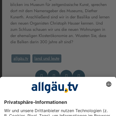
blicken ins Museum für zeitgenössische Kunst, sprechen
dort mit dem Namensgeber des Museums, Diether
Kunerth. Anschließend sind wir in der Basilika und lernen
den neuen Organisten Christoph Hauser kennen. Und
zum Schluss schauen wir uns die neuen Wohnungen in
der ehemaligen Klosterökonomie an. Wussten Sie, dass
die Balken darin 300 Jahre alt sind?
allgäu.tv
land und leute
Das könnte Dich auch