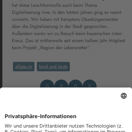
hat diese Leuchtturmrolle auch beim Thema
Digitalisierung inne. In den letzten Jahren ging es rasant
vorwärts. Wir haben mit Kemptens Oberbürgermeister
über die Digitalisierung in der Stadt gesprochen.
Außerdem waren wir zu Besuch beim bayerischen roten
Kreuz. Das ist mittlerweile seit einem halben Jahr Mitglied
beim Projekt „Region der Lebensretter“.
allgäu.tv
land und leute
Das könnte Dich auch