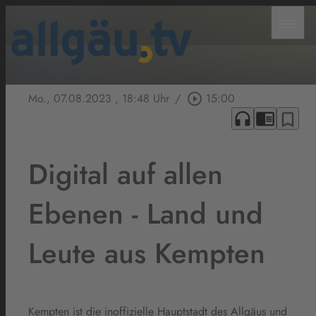
menu
Mo., 07.08.2023
, 18:48 Uhr
/
play_circle_outline
15:00
headphones
chrome_reader_mode
bookmark_border
Digital auf allen
Ebenen - Land und
Leute aus Kempten
Kempten ist die inoffizielle Hauptstadt des Allgäus und