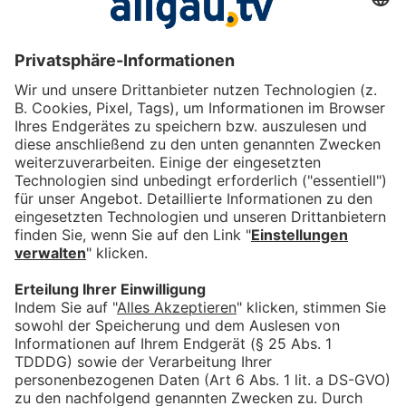
Das könnte Dich auch
interessieren
Kabarett, Bitcoin, Motocross:
Die vielfältige Allgäu-
Hauptstadt Kempten
bookmark_border
3. Aug. 2026
15:00 Min.
Heiraten in der schönsten
Kulisse: Land und Leute
Hörnerdörfer
bookmark_border
27. Juli 2026
15:00 Min.