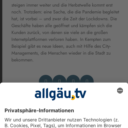
steigen immer weiter und die Herbstwelle kommt erst
noch. Trotzdem: eine Sache, die die Pandemie begleitet
hat, ist vorbei – und zwar die Zeit der Lockdowns. Die
Geschäfte haben alle geöffnet und kämpfen sich die
Kunden zurück, von denen sie viele an die großen
Internetplattformen verloren haben. In Kempten zum
Beispiel gibt es neue Ideen, auch mit Hilfe des City-
Managements, die Menschen wieder in die Stadt zu
bekommen.
Das könnte Dich auch
interessieren