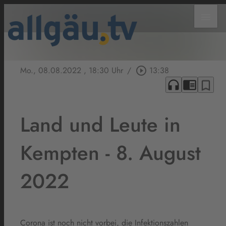
menu
Mo., 08.08.2022
, 18:30 Uhr
/
play_circle_outline
13:38
headphones
chrome_reader_mode
bookmark_border
Land und Leute in
Kempten - 8. August
2022
Corona ist noch nicht vorbei, die Infektionszahlen