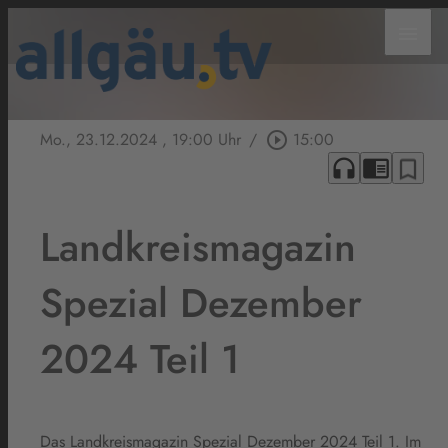
menu
Mo., 23.12.2024
, 19:00 Uhr
/
play_circle_outline
15:00
headphones
chrome_reader_mode
bookmark_border
Landkreismagazin
Spezial Dezember
2024 Teil 1
Das Landkreismagazin Spezial Dezember 2024 Teil 1. Im