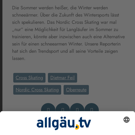
Die Sommer werden heißer, die Winter werden
schneeärmer. Über die Zukunft des Wintersports lässt
sich spekulieren. Das Nordic Cross Skating war mal
„nur“ eine Möglichkeit für Langläufer im Sommer zu
trainieren, könnte aber inzwischen auch eine Alternative
sein für einen schneearmen Winter. Unsere Reporterin
hat sich den Trendsport und all seine Vorteile zeigen
lassen.
Cross Skating
Dietmar Feil
Nordic Cross Skating
Oberreute