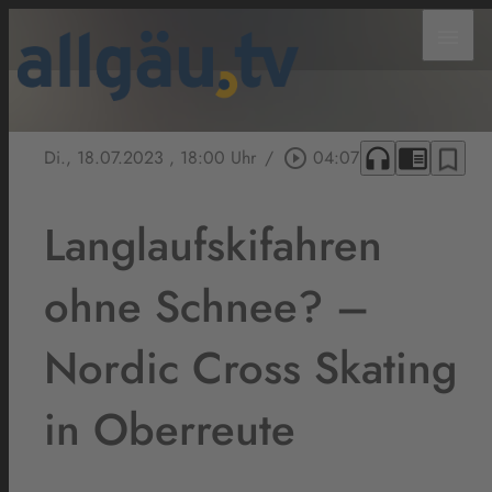
menu
headphones
chrome_reader_mode
bookmark_border
Di., 18.07.2023
, 18:00 Uhr
/
play_circle_outline
04:07
Langlaufskifahren
ohne Schnee? –
Nordic Cross Skating
in Oberreute