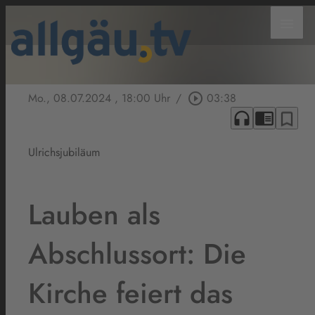
menu
Mo., 08.07.2024
, 18:00 Uhr
/
play_circle_outline
03:38
headphones
chrome_reader_mode
bookmark_border
Ulrichsjubiläum
Lauben als
Abschlussort: Die
Kirche feiert das