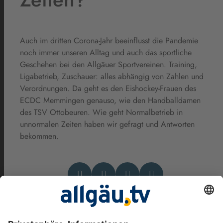
Auch im dritten Corona-Jahr beeinflusst die Pandemie
noch immer unseren Alltag und auch das sportliche
Geschehen bei den Allgäuer Sportvereinen. Training,
Ligabetrieb, Zuschauer: alles abhängig von Zahlen und
Verordnungen. Da geht es den Eishockey-Frauen des
ECDC Memmingen genauso, wie den Handballdamen
des TSV Ottobeuren. Wie geht Normalbetrieb in
unnormalen Zeiten haben wir gefragt und Antworten
bekommen.