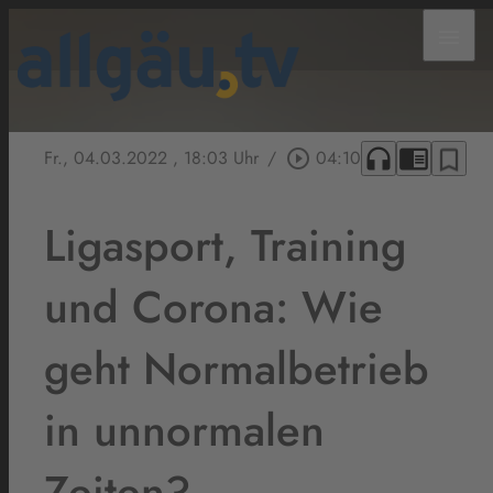
menu
headphones
chrome_reader_mode
bookmark_border
Fr., 04.03.2022
, 18:03 Uhr
/
play_circle_outline
04:10
Ligasport, Training
und Corona: Wie
geht Normalbetrieb
in unnormalen
Zeiten?