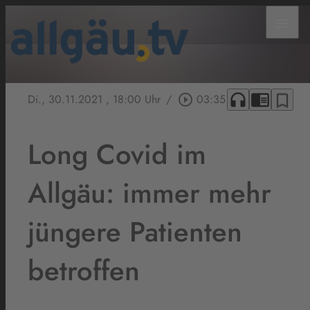
menu
headphones
chrome_reader_mode
bookmark_border
Di., 30.11.2021
, 18:00 Uhr
/
play_circle_outline
03:35
Long Covid im
Allgäu: immer mehr
jüngere Patienten
betroffen