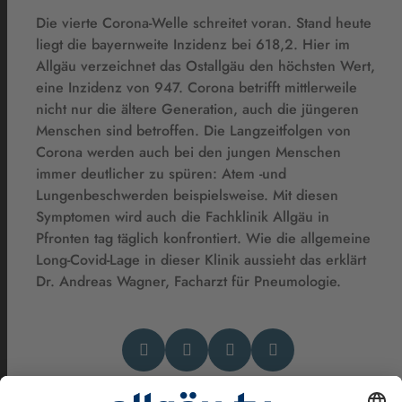
Die vierte Corona-Welle schreitet voran. Stand heute
liegt die bayernweite Inzidenz bei 618,2. Hier im
Allgäu verzeichnet das Ostallgäu den höchsten Wert,
eine Inzidenz von 947. Corona betrifft mittlerweile
nicht nur die ältere Generation, auch die jüngeren
Menschen sind betroffen. Die Langzeitfolgen von
Corona werden auch bei den jungen Menschen
immer deutlicher zu spüren: Atem -und
Lungenbeschwerden beispielsweise. Mit diesen
Symptomen wird auch die Fachklinik Allgäu in
Pfronten tag täglich konfrontiert. Wie die allgemeine
Long-Covid-Lage in dieser Klinik aussieht das erklärt
Dr. Andreas Wagner, Facharzt für Pneumologie.