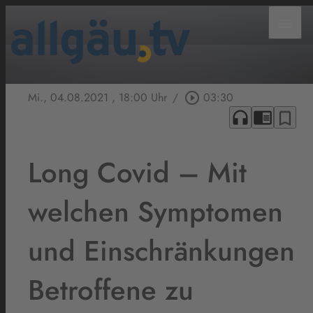
menu
Mi., 04.08.2021
, 18:00 Uhr
/
play_circle_outline
03:30
headphones
chrome_reader_mode
bookmark_border
Long Covid – Mit
welchen Symptomen
und Einschränkungen
Betroffene zu