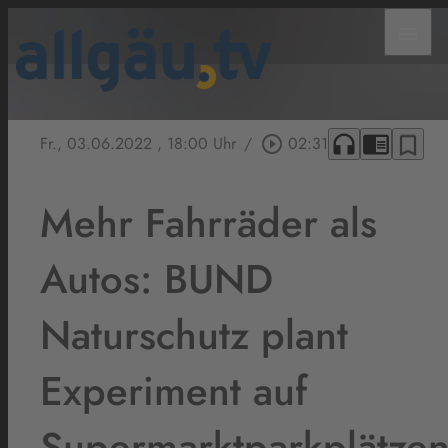
menu
headphones
chrome_reader_mode
bookmark_border
Fr., 03.06.2022
, 18:00 Uhr
/
play_circle_outline
02:31
Mehr Fahrräder als
Autos: BUND
Naturschutz plant
Experiment auf
Supermarktparkplätze