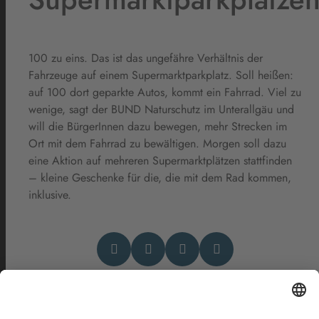
100 zu eins. Das ist das ungefähre Verhältnis der
Fahrzeuge auf einem Supermarktparkplatz. Soll heißen:
auf 100 dort geparkte Autos, kommt ein Fahrrad. Viel zu
wenige, sagt der BUND Naturschutz im Unterallgäu und
will die BürgerInnen dazu bewegen, mehr Strecken im
Ort mit dem Fahrrad zu bewältigen. Morgen soll dazu
eine Aktion auf mehreren Supermarktplätzen stattfinden
– kleine Geschenke für die, die mit dem Rad kommen,
inklusive.