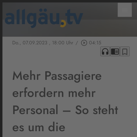
menu
Do., 07.09.2023
, 18:00 Uhr
/
play_circle_outline
04:15
headphones
chrome_reader_mode
bookmark_border
Mehr Passagiere
erfordern mehr
Personal – So steht
es um die