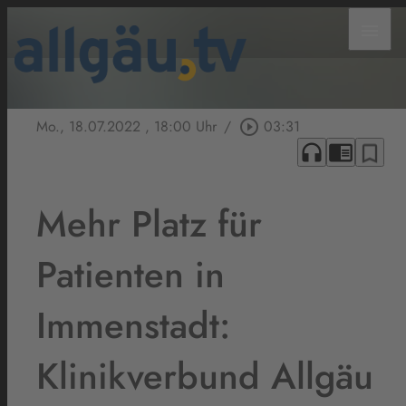
menu
Mo., 18.07.2022
, 18:00 Uhr
/
play_circle_outline
03:31
headphones
chrome_reader_mode
bookmark_border
Mehr Platz für
Patienten in
Immenstadt:
Klinikverbund Allgäu