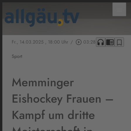
menu
headphones
chrome_reader_mode
bookmark_border
Fr., 14.03.2025
, 18:00 Uhr
/
play_circle_outline
03:28
Sport
Memminger
Eishockey Frauen –
Kampf um dritte