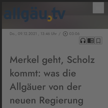
menu
Do., 09.12.2021
, 13:46 Uhr
/
play_circle_outline
03:06
headphones
chrome_reader_mode
bookmark_border
Merkel geht, Scholz
kommt: was die
Allgäuer von der
neuen Regierung