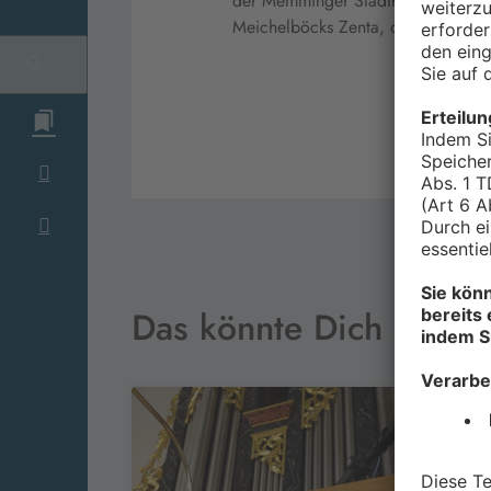
der Memminger Stadthalle. Mittlerwe
Meichelböcks Zenta, die mit richt
Das könnte Dich auch i