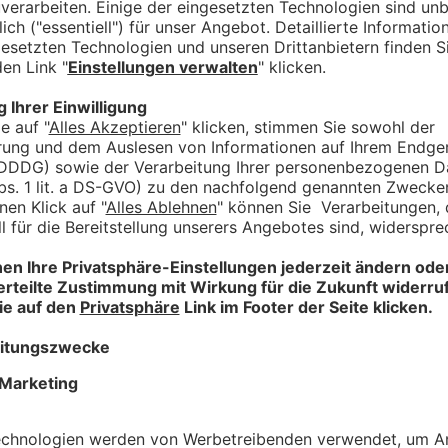
ile fester Bestandteil der Prunksitzung ist Meichelböcks Zenta, die 
igem Namen Waltraud Mair heißt, mal außerhalb der Faschingszeit g
nteressieren