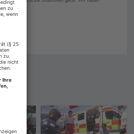
in allerlei verrückte Situationen gerät. Wir haben
etroffen.