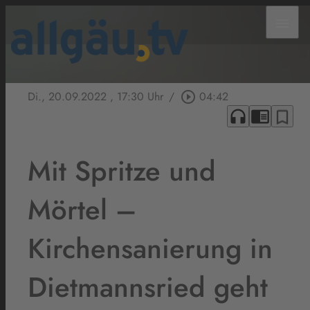
menu
Di., 20.09.2022
, 17:30 Uhr
/
play_circle_outline
04:42
headphones
chrome_reader_mode
bookmark_border
Mit Spritze und
Mörtel –
Kirchensanierung in
Dietmannsried geht