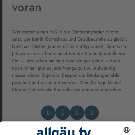
voran
Wer derzeit einen Fuß in die Dietmannsrieder Kirche
setzt, der betritt Gotteshaus und Großbaustelle zu gleich.
Denn seit letztem Jahr wird hier kräftig saniert. Bereits im
Juli waren wir schon einmal bei der Kirchenbaustelle vor
Ort – inzwischen hat sich zwar einiges getan – doch
noch immer gibt es jede Menge zu tun. Aufwändig
müssen dieser Tage zum Beispiel die Deckengemälde
gesichert und restauriert werden. Mein Kollege Daniel
Stoppel hat sich die Baustelle mal genauer angesehen.