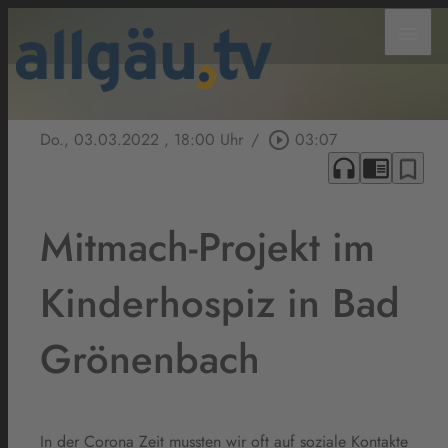
menu
Do., 03.03.2022
, 18:00 Uhr
/
play_circle_outline
03:07
headphones
chrome_reader_mode
bookmark_border
Mitmach-Projekt im
Kinderhospiz in Bad
Grönenbach
In der Corona Zeit mussten wir oft auf soziale Kontakte