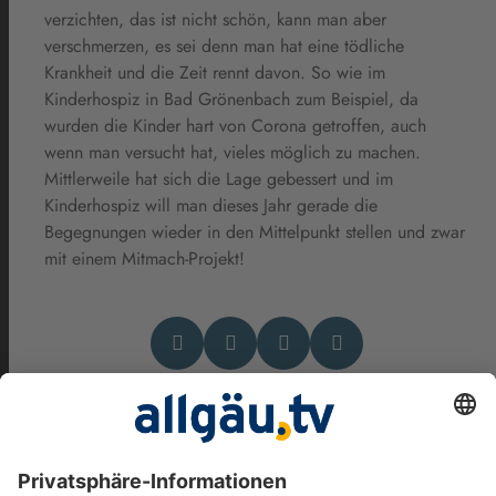
verzichten, das ist nicht schön, kann man aber
verschmerzen, es sei denn man hat eine tödliche
Krankheit und die Zeit rennt davon. So wie im
Kinderhospiz in Bad Grönenbach zum Beispiel, da
wurden die Kinder hart von Corona getroffen, auch
wenn man versucht hat, vieles möglich zu machen.
Mittlerweile hat sich die Lage gebessert und im
Kinderhospiz will man dieses Jahr gerade die
Begegnungen wieder in den Mittelpunkt stellen und zwar
mit einem Mitmach-Projekt!
Das könnte Dich auch