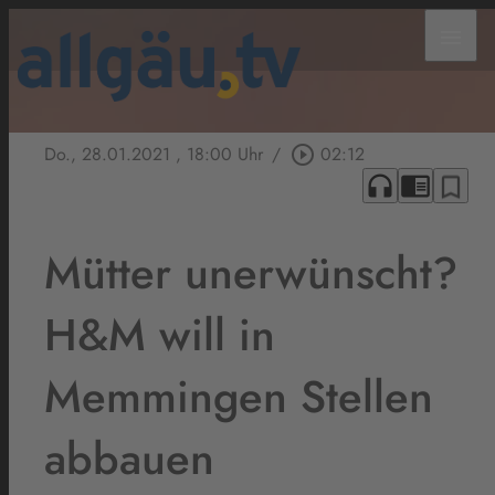
menu
Do., 28.01.2021
, 18:00 Uhr
/
play_circle_outline
02:12
headphones
chrome_reader_mode
bookmark_border
Mütter unerwünscht?
H&M will in
Memmingen Stellen
abbauen