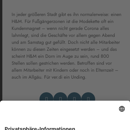
In jeder größeren Stadt gibt es ihn normalerweise: einen
H&M. Für Fußgängerzonen ist die Modekette oft ein
Kundenmagnet – wenn nicht gerade Corona alles
lahmlegt, sind die Geschäfte vor allem gegen Abend
und am Samstag gut gefüllt. Doch nicht alle Mitarbeiter
können zu diesen Zeiten eingesetzt werden – und das
scheint H&M ein Dorn im Auge zu sein, rund 800
Stellen sollen gestrichen werden. Betroffen sind vor
allem Mitarbeiter mit Kindern oder noch in Elternzeit –
auch im Allgäu. Für ver.di ein Unding.