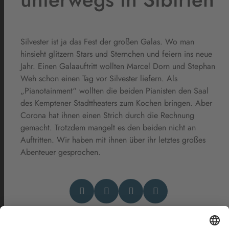
Silvester ist ja das Fest der großen Galas. Wo man
hinsieht glitzern Stars und Sternchen und feiern ins neue
Jahr. Einen Galaauftritt wollten Marcel Dorn und Stephan
Weh schon einen Tag vor Silvester liefern. Als
„Pianotainment“ wollten die beiden Pianisten den Saal
des Kemptener Stadttheaters zum Kochen bringen. Aber
Corona hat ihnen einen Strich durch die Rechnung
gemacht. Trotzdem mangelt es den beiden nicht an
Auftritten. Wir haben mit ihnen über ihr letztes großes
Abenteuer gesprochen.