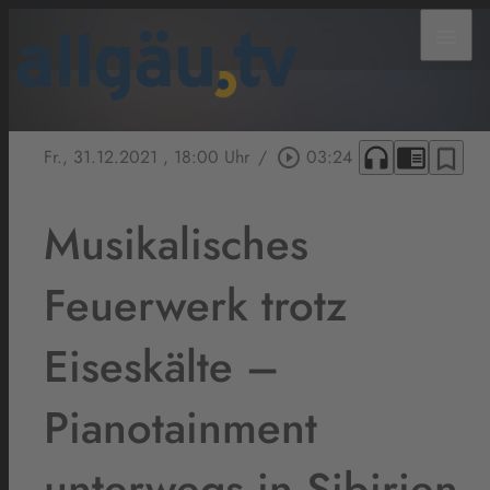
menu
headphones
chrome_reader_mode
bookmark_border
Fr., 31.12.2021
, 18:00 Uhr
/
play_circle_outline
03:24
Musikalisches
Feuerwerk trotz
Eiseskälte –
Pianotainment
unterwegs in Sibirien