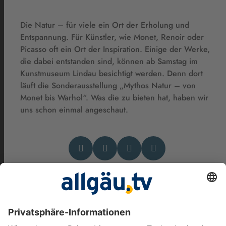
Die Natur – für viele ein Ort der Erholung und
Entspannung. Für Künstler, wie Monet, Renoir oder
Picasso oft ein Ort der Inspiration. Einige der Werke,
die dabei entstanden sind, können ab Samstag im
Kunstmuseum Lindau besichtigt werden. Denn dort
läuft die Sonderausstellung „Mythos Natur – von
Monet bis Warhol“. Was die zu bieten hat, haben wir
uns schon einmal angeschaut.
Das könnte Dich auch