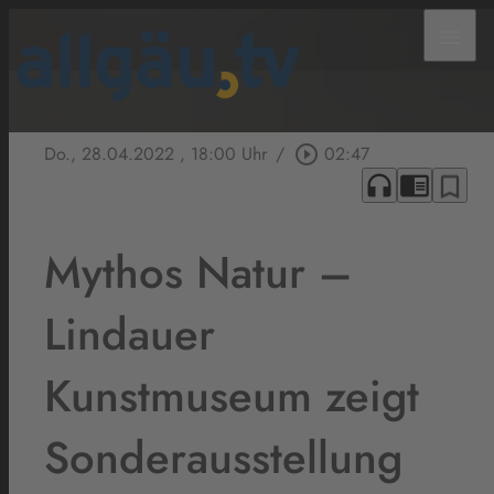
menu
Do., 28.04.2022
, 18:00 Uhr
/
play_circle_outline
02:47
headphones
chrome_reader_mode
bookmark_border
Mythos Natur –
Lindauer
Kunstmuseum zeigt
Sonderausstellung