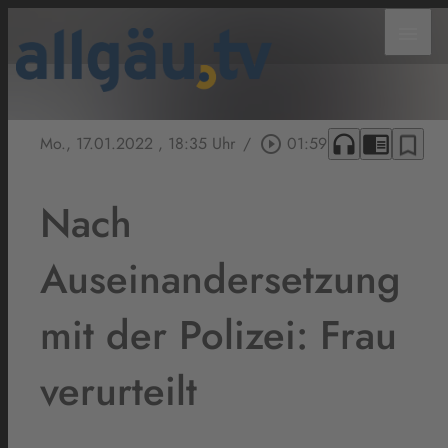
menu
headphones
chrome_reader_mode
bookmark_border
Mo., 17.01.2022
, 18:35 Uhr
/
play_circle_outline
01:59
Nach
Auseinandersetzung
mit der Polizei: Frau
verurteilt