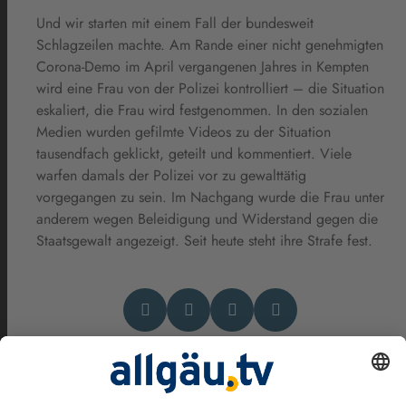
Und wir starten mit einem Fall der bundesweit
Schlagzeilen machte. Am Rande einer nicht genehmigten
Corona-Demo im April vergangenen Jahres in Kempten
wird eine Frau von der Polizei kontrolliert – die Situation
eskaliert, die Frau wird festgenommen. In den sozialen
Medien wurden gefilmte Videos zu der Situation
tausendfach geklickt, geteilt und kommentiert. Viele
warfen damals der Polizei vor zu gewalttätig
vorgegangen zu sein. Im Nachgang wurde die Frau unter
anderem wegen Beleidigung und Widerstand gegen die
Staatsgewalt angezeigt. Seit heute steht ihre Strafe fest.