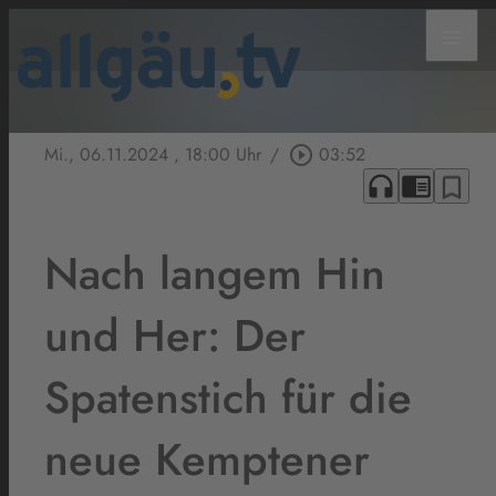
menu
Mi., 06.11.2024
, 18:00 Uhr
/
play_circle_outline
03:52
headphones
chrome_reader_mode
bookmark_border
Nach langem Hin
und Her: Der
Spatenstich für die
neue Kemptener