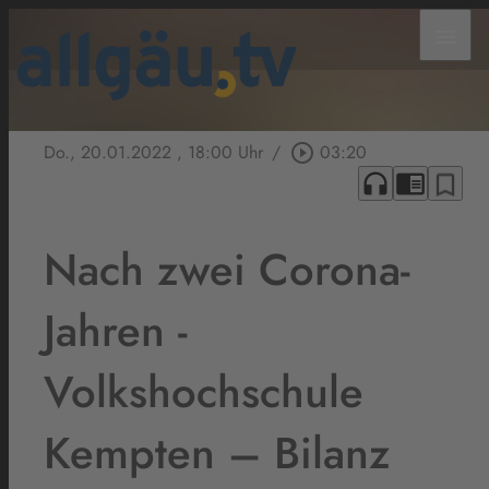
menu
Do., 20.01.2022
, 18:00 Uhr
/
play_circle_outline
03:20
headphones
chrome_reader_mode
bookmark_border
Nach zwei Corona-
Jahren -
Volkshochschule
Kempten – Bilanz