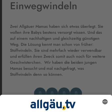
Einwegwindeln
Zwei Allgäuer Mamas haben sich etwas überlegt. Sie
wollen ihre Babys bestens versorgt wissen. Und das
auf einem nachhaltigen und gleichzeitig günstigen
Weg. Die Lösung kennt man schon von früher:
Stoffwindeln. Sie sind mehrfach wieder verwendbar
und erfüllen ihren Zweck somit auch noch für weitere
Geschwisterchen. Wir haben die beiden jungen
Mamas besucht und mal nachgefragt, was
Stoffwindeln denn so können.