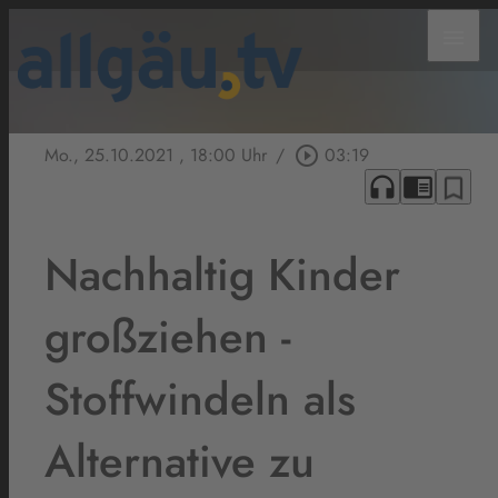
menu
Mo., 25.10.2021
, 18:00 Uhr
/
play_circle_outline
03:19
headphones
chrome_reader_mode
bookmark_border
Nachhaltig Kinder
großziehen -
Stoffwindeln als
Alternative zu