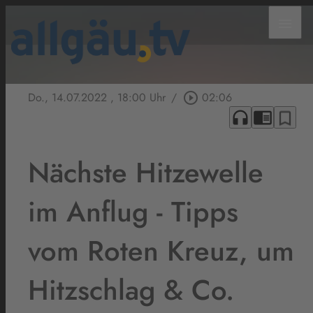
menu
Do., 14.07.2022
, 18:00 Uhr
/
play_circle_outline
02:06
headphones
chrome_reader_mode
bookmark_border
Nächste Hitzewelle
im Anflug - Tipps
vom Roten Kreuz, um
Hitzschlag & Co.