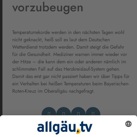
vorzubeugen
Temperaturrekorde werden in den nächsten Tagen wohl
nicht geknackt, heiß soll es laut dem Deutschen
Wetterdienst trotzdem werden. Damit steigt die Gefahr
für die Gesundheit. Mediziner warnen immer wieder vor
der Hitze – die kann dem ein oder anderen nämlich im
schlimmsten Fall auf das Herzkreislauf-System gehen.
Damit das erst gar nicht passiert haben wir über Tipps für
ein Verhalten bei heißen Temperaturen beim Bayerischen-
Roten-Kreuz im Oberallgäu nachgefragt.