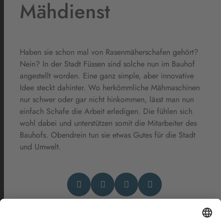
Mähdienst
Haben sie schon mal von Rasenmäherschafen gehört?
Nein? In der Stadt Füssen sind solche nun im Bauhof
angestellt worden. Eine ganz simple, aber innovative
Idee steckt dahinter. Wo herkömmliche Mähmaschinen
nur schwer oder gar nicht hinkommen, lässt man nun
einfach Schafe die Arbeit erledigen. Die fühlen sich
wohl dabei und unterstützen somit die Mitarbeiter des
Bauhofs. Obendrein tun sie etwas Gutes für die Stadt
und Umwelt.