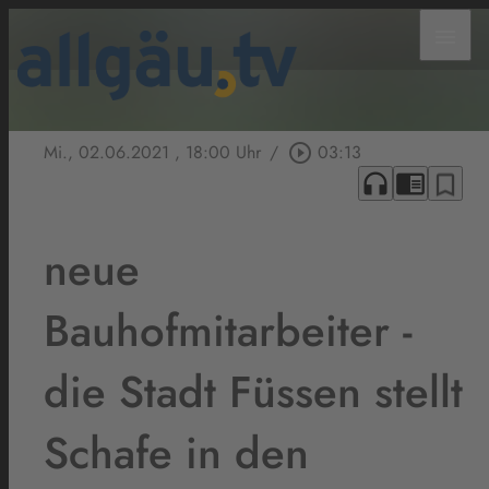
menu
Mi., 02.06.2021
, 18:00 Uhr
/
play_circle_outline
03:13
headphones
chrome_reader_mode
bookmark_border
neue
Bauhofmitarbeiter -
die Stadt Füssen stellt
Schafe in den