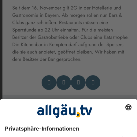
Seit dem 16. November gilt 2G in der Hotellerie und
Gastronomie in Bayern. Ab morgen sollen nun Bars &
Clubs ganz schließen. Restaurants müssen eine
Sperrstunde ab 22 Uhr einhalten. Für die meisten
Besitzer der Gastrobetriebe oder Clubs eine Katastrophe.
Die Kitchenbar in Kempten darf aufgrund der Speisen,
die sie auch anbietet, geöffnet bleiben. Wir haben mit
dem Besitzer der Bar gesprochen.
Das könnte Dich auch
interessieren