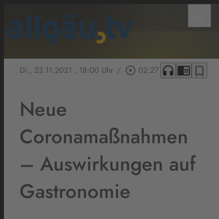
menu
headphones
chrome_reader_mode
bookmark_border
Di., 23.11.2021
, 18:00 Uhr
/
play_circle_outline
02:27
Neue
Coronamaßnahmen
– Auswirkungen auf
Gastronomie