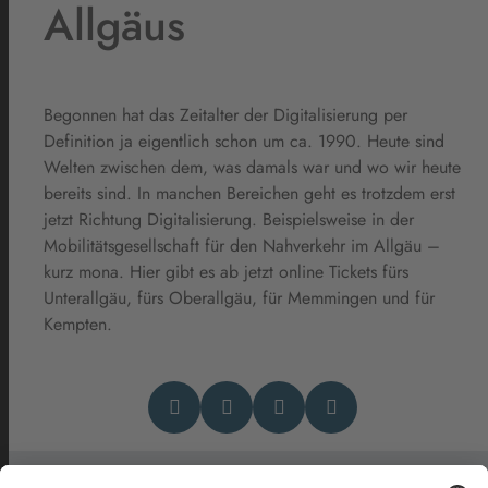
Allgäus
Begonnen hat das Zeitalter der Digitalisierung per
Definition ja eigentlich schon um ca. 1990. Heute sind
Welten zwischen dem, was damals war und wo wir heute
bereits sind. In manchen Bereichen geht es trotzdem erst
jetzt Richtung Digitalisierung. Beispielsweise in der
Mobilitätsgesellschaft für den Nahverkehr im Allgäu –
kurz mona. Hier gibt es ab jetzt online Tickets fürs
Unterallgäu, fürs Oberallgäu, für Memmingen und für
Kempten.