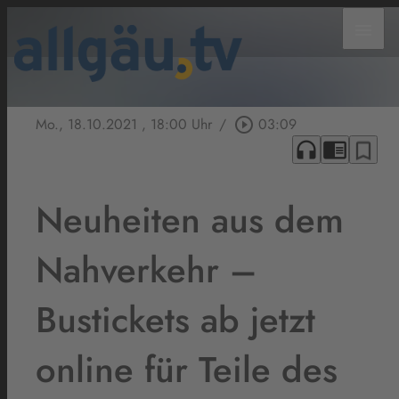
menu
Mo., 18.10.2021
, 18:00 Uhr
/
play_circle_outline
03:09
headphones
chrome_reader_mode
bookmark_border
Neuheiten aus dem
Nahverkehr –
Bustickets ab jetzt
online für Teile des