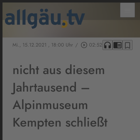
menu
headphones
chrome_reader_mode
bookmark_border
Mi., 15.12.2021
, 18:00 Uhr
/
play_circle_outline
02:52
nicht aus diesem
Jahrtausend –
Alpinmuseum
Kempten schließt