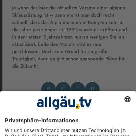
Ja wenn das hier die aktuellste Version einer alpinen
Skiausrüstung ist – dann merkt man doch recht
schnell, dass das Alpin museum in Kempten sehr in
die Jahre gekommen ist. 1990 wurde es eröffnet und
in den letzten 3 Jahrzehnten nur an wenigen Stellen
aktualisiert. Ende des Monats wird es nun
geschlossen. Doch kein Grund für zu große
Traurigkeit, denn es gibt schon spannende Pläne für
die Zukunft:
Das könnte Dich auch