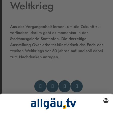
Weltkrieg
Aus der Vergangenheit lernen, um die Zukunft zu
verändern- darum geht es momentan in der
Stadthausgalerie Sonthofen. Die derzeitige
Ausstellung Over arbeitet künstlerisch das Ende des
zweiten Weltkriegs vor 80 Jahren auf und soll dabei
zum Nachdenken anregen.