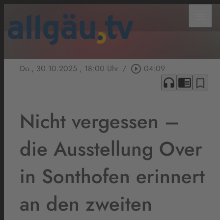
menu
Do., 30.10.2025
, 18:00 Uhr
/
play_circle_outline
04:09
headphones
chrome_reader_mode
bookmark_border
Nicht vergessen –
die Ausstellung Over
in Sonthofen erinnert
an den zweiten