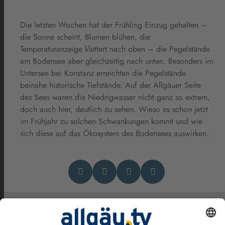
Die letzten Wochen hat der Frühling Einzug gehalten –
die Sonne scheint, Blumen blühen, die
Temperaturanzeige klettert nach oben – die Pegelstände
am Bodensee aber gleichzeitig nach unten. Besonders im
Untersee bei Konstanz erreichten die Pegelstände
beinahe historische Tiefstände. Auf der Allgäuer Seite
des Sees waren die Niedrigwasser nicht ganz so extrem,
doch auch hier, deutlich zu sehen. Wieso es schon jetzt
im Frühjahr zu solchen Schwankungen kommt und wie
sich diese auf das Ökosystem des Bodensees auswirken.