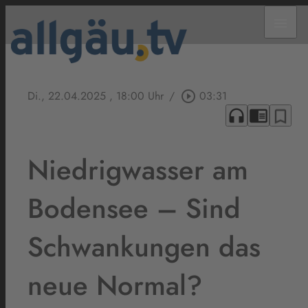
menu
Di., 22.04.2025
, 18:00 Uhr
/
play_circle_outline
03:31
headphones
chrome_reader_mode
bookmark_border
Niedrigwasser am
Bodensee – Sind
Schwankungen das
neue Normal?