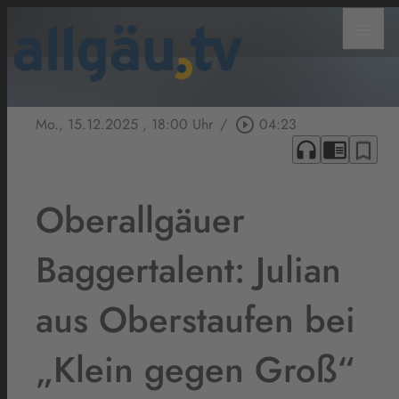
menu
Mo., 15.12.2025
, 18:00 Uhr
/
play_circle_outline
04:23
headphones
chrome_reader_mode
bookmark_border
Oberallgäuer
Baggertalent: Julian
aus Oberstaufen bei
„Klein gegen Groß“