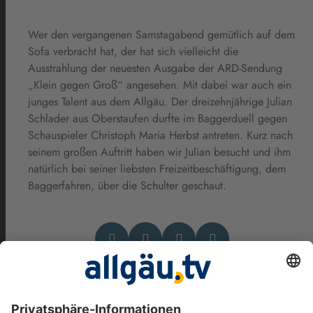
Wer den vergangenen Samstagabend gemütlich auf dem
Sofa verbracht hat, der hat sich vielleicht die
Ausstrahlung der neuesten Ausgabe der ARD-Sendung
„Klein gegen Groß“ angesehen. Mit dabei war auch ein
junges Talent aus dem Allgäu. Der dreizehnjährige Julian
Schlader aus Oberstaufen durfte im Baggerduell gegen
Schauspieler Christoph Maria Herbst antreten. Kurz nach
seinem großen Auftritt haben wir Julian besucht und ihm
natürlich bei seiner liebsten Freizeitbeschäftigung, dem
Baggerfahren, über die Schulter geschaut.