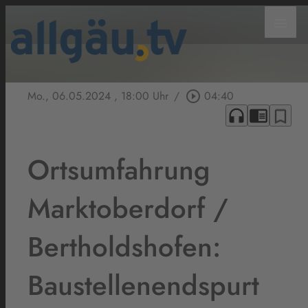
menu
Mo., 06.05.2024
, 18:00 Uhr
/
play_circle_outline
04:40
headphones
chrome_reader_mode
bookmark_border
Ortsumfahrung
Marktoberdorf /
Bertholdshofen:
Baustellenendspurt