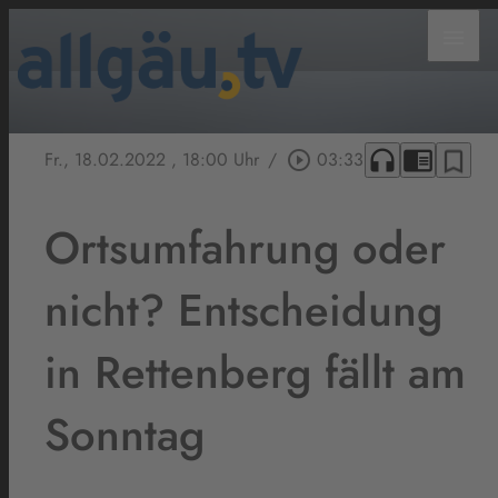
menu
headphones
chrome_reader_mode
bookmark_border
Fr., 18.02.2022
, 18:00 Uhr
/
play_circle_outline
03:33
Ortsumfahrung oder
nicht? Entscheidung
in Rettenberg fällt am
Sonntag