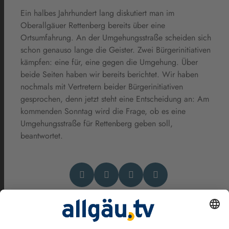
Ein halbes Jahrhundert lang diskutiert man im
Oberallgäuer Rettenberg bereits über eine
Ortsumfahrung. An der Umgehungsstraße scheiden sich
schon genauso lange die Geister. Zwei Bürgerinitiativen
kämpfen: eine für, eine gegen die Umgehung. Über
beide Seiten haben wir bereits berichtet. Wir haben
nochmals mit Vertretern beider Bürgerinitiativen
gesprochen, denn jetzt steht eine Entscheidung an: Am
kommenden Sonntag wird die Frage, ob es eine
Umgehungsstraße für Rettenberg geben soll,
beantwortet.