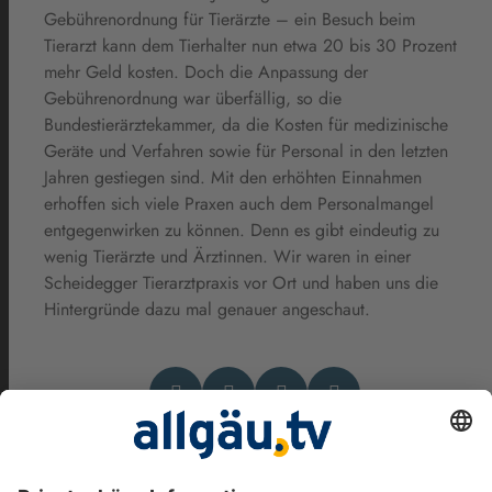
Gebührenordnung für Tierärzte – ein Besuch beim
Tierarzt kann dem Tierhalter nun etwa 20 bis 30 Prozent
mehr Geld kosten. Doch die Anpassung der
Gebührenordnung war überfällig, so die
Bundestierärztekammer, da die Kosten für medizinische
Geräte und Verfahren sowie für Personal in den letzten
Jahren gestiegen sind. Mit den erhöhten Einnahmen
erhoffen sich viele Praxen auch dem Personalmangel
entgegenwirken zu können. Denn es gibt eindeutig zu
wenig Tierärzte und Ärztinnen. Wir waren in einer
Scheidegger Tierarztpraxis vor Ort und haben uns die
Hintergründe dazu mal genauer angeschaut.