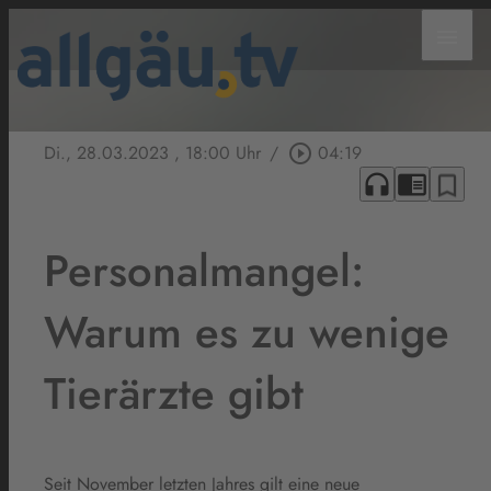
menu
Di., 28.03.2023
, 18:00 Uhr
/
play_circle_outline
04:19
headphones
chrome_reader_mode
bookmark_border
Personalmangel:
Warum es zu wenige
Tierärzte gibt
Seit November letzten Jahres gilt eine neue