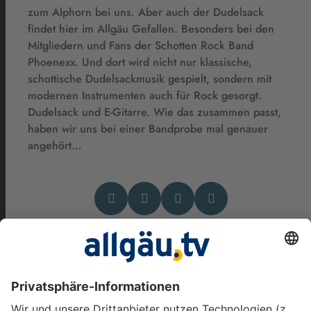
zum Alphorn bei uns. Aber auch der Dudelsack
findet hier im Allgäu Gefallen. Besonders bei den
Mitgliedern und Fans der Schotten Rock Band
Phoenexx. Und dort wird nicht nur klassische,
schottische Dudelsackmusik gespielt, sondern mit
modernen Instrumenten auch für Rock gesorgt.
Dudelsack und E-Gitarre. Wie das zusammen passt,
haben wir uns bei einer Bandprobe mal genauer
angehört…
Das könnte Dich auch
interessieren