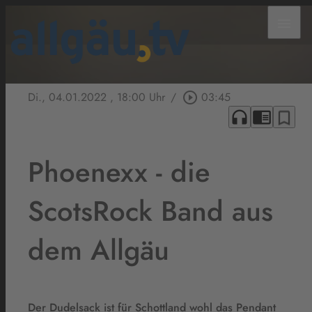
menu
Di., 04.01.2022
, 18:00 Uhr
/
play_circle_outline
03:45
headphones
chrome_reader_mode
bookmark_border
Phoenexx - die
ScotsRock Band aus
dem Allgäu
Der Dudelsack ist für Schottland wohl das Pendant