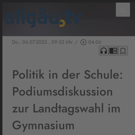
menu
Do., 06.07.2023
, 09:33 Uhr
/
play_circle_outline
04:06
headphones
chrome_reader_mode
bookmark_border
Politik in der Schule:
Podiumsdiskussion
zur Landtagswahl im
Gymnasium