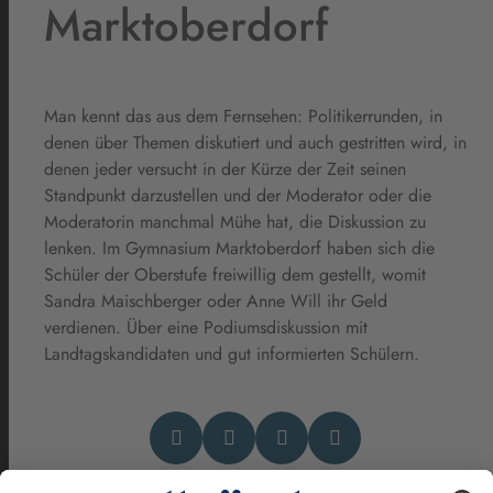
Marktoberdorf
Man kennt das aus dem Fernsehen: Politikerrunden, in
denen über Themen diskutiert und auch gestritten wird, in
denen jeder versucht in der Kürze der Zeit seinen
Standpunkt darzustellen und der Moderator oder die
Moderatorin manchmal Mühe hat, die Diskussion zu
lenken. Im Gymnasium Marktoberdorf haben sich die
Schüler der Oberstufe freiwillig dem gestellt, womit
Sandra Maischberger oder Anne Will ihr Geld
verdienen. Über eine Podiumsdiskussion mit
Landtagskandidaten und gut informierten Schülern.