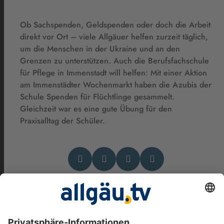
Ob Sachspenden, Geldspenden oder doch die Arbeit
direkt vor Ort – viele Allgäuer helfen zurzeit täglich,
um die Menschen in der Ukraine und an den
Grenzen zu unterstützen. Auch die Berufsfachschule
für Pflege in Immenstadt will helfen: Mit einer Aktion
am Immenstädter Wochenmarkt haben die Azubis der
Schule Spenden für Flüchtlinge gesammelt.
Gleichzeit war es eine gute Übung für den
Praxisalltag der Schüler.
Das könnte Dich auch