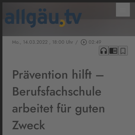
menu
Mo., 14.03.2022
, 18:00 Uhr
/
play_circle_outline
02:49
headphones
chrome_reader_mode
bookmark_border
Prävention hilft –
Berufsfachschule
arbeitet für guten
Zweck