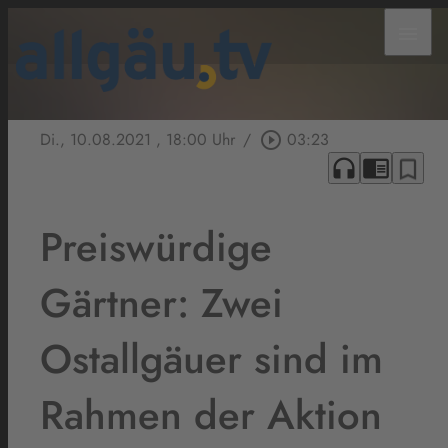
menu
Di., 10.08.2021
, 18:00 Uhr
/
play_circle_outline
03:23
headphones
chrome_reader_mode
bookmark_border
Preiswürdige
Gärtner: Zwei
Ostallgäuer sind im
Rahmen der Aktion