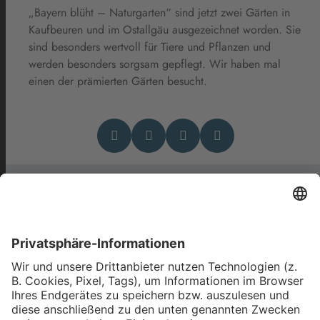
„Bayern blüht – Naturgarten“ sind jetzt zwei Gärten in
Kaufbeuren und im Ostallgäu ausgezeichnet worden. Sie
sind besonders wertvoll für Tiere und Pflanzen und
werden besonders sorgsam gepflegt. Wir haben mal
einen der prämierten Gärten besucht.
Das könnte Dich auch
interessieren
Tomatensaison: Welche Sorten
es gibt und wie sie sich