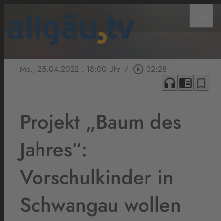
menu
Mo., 25.04.2022
, 18:00 Uhr
/
play_circle_outline
02:28
headphones
chrome_reader_mode
bookmark_border
Projekt „Baum des
Jahres“:
Vorschulkinder in
Schwangau wollen