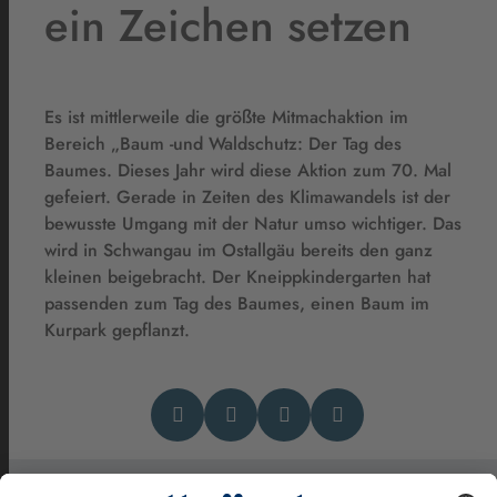
ein Zeichen setzen
Es ist mittlerweile die größte Mitmachaktion im
Bereich „Baum -und Waldschutz: Der Tag des
Baumes. Dieses Jahr wird diese Aktion zum 70. Mal
gefeiert. Gerade in Zeiten des Klimawandels ist der
bewusste Umgang mit der Natur umso wichtiger. Das
wird in Schwangau im Ostallgäu bereits den ganz
kleinen beigebracht. Der Kneippkindergarten hat
passenden zum Tag des Baumes, einen Baum im
Kurpark gepflanzt.