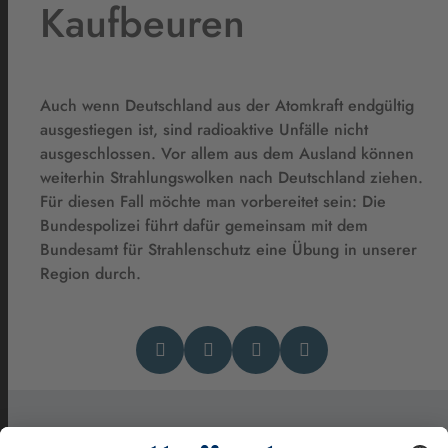
Kaufbeuren
Auch wenn Deutschland aus der Atomkraft endgültig
ausgestiegen ist, sind radioaktive Unfälle nicht
ausgeschlossen. Vor allem aus dem Ausland können
weiterhin Strahlungswolken nach Deutschland ziehen.
Für diesen Fall möchte man vorbereitet sein: Die
Bundespolizei führt dafür gemeinsam mit dem
Bundesamt für Strahlenschutz eine Übung in unserer
Region durch.