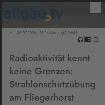
menu
Mi., 08.07.2026
, 15:36 Uhr
/
play_circle_outline
04:58
headphones
chrome_reader_mode
bookmark_border
Radioaktivität kennt
keine Grenzen:
Strahlenschutzübung
am Fliegerhorst