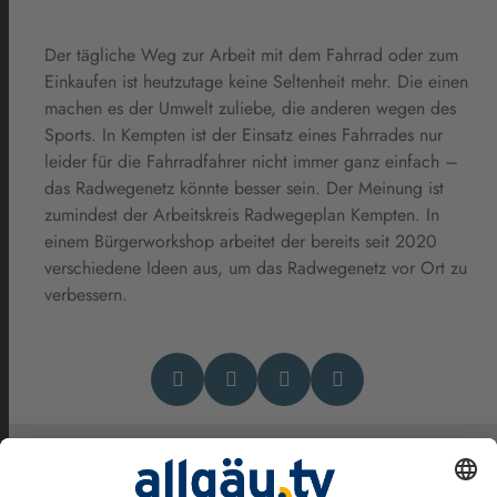
Der tägliche Weg zur Arbeit mit dem Fahrrad oder zum
Einkaufen ist heutzutage keine Seltenheit mehr. Die einen
machen es der Umwelt zuliebe, die anderen wegen des
Sports. In Kempten ist der Einsatz eines Fahrrades nur
leider für die Fahrradfahrer nicht immer ganz einfach –
das Radwegenetz könnte besser sein. Der Meinung ist
zumindest der Arbeitskreis Radwegeplan Kempten. In
einem Bürgerworkshop arbeitet der bereits seit 2020
verschiedene Ideen aus, um das Radwegenetz vor Ort zu
verbessern.