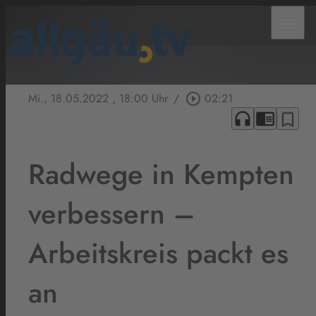
menu
Mi., 18.05.2022
, 18:00 Uhr
/
play_circle_outline
02:21
headphones
chrome_reader_mode
bookmark_border
Radwege in Kempten
verbessern –
Arbeitskreis packt es
an