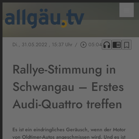
menu
headphones
chrome_reader_mode
bookmark_border
Di., 31.05.2022
, 15:37 Uhr
/
play_circle_outline
05:04
Rallye-Stimmung in
Schwangau – Erstes
Audi-Quattro treffen
Es ist ein eindringliches Geräusch, wenn der Motor
von Oldtimer-Autos angeschmissen wird. Und es ist