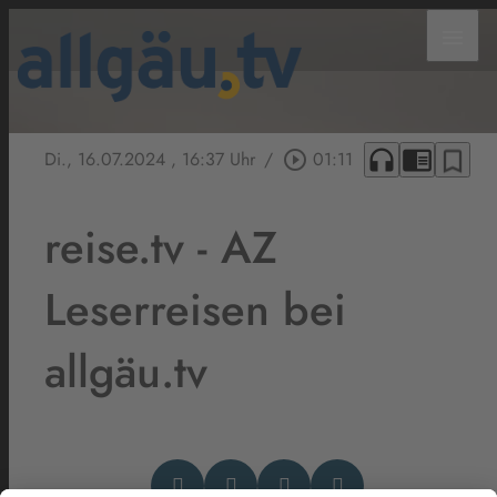
menu
headphones
chrome_reader_mode
bookmark_border
Di., 16.07.2024
, 16:37 Uhr
/
play_circle_outline
01:11
reise.tv - AZ
Leserreisen bei
allgäu.tv