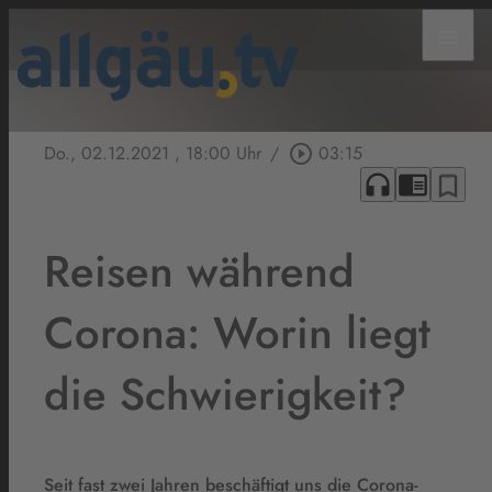
menu
Do., 02.12.2021
, 18:00 Uhr
/
play_circle_outline
03:15
headphones
chrome_reader_mode
bookmark_border
Reisen während
Corona: Worin liegt
die Schwierigkeit?
Seit fast zwei Jahren beschäftigt uns die Corona-