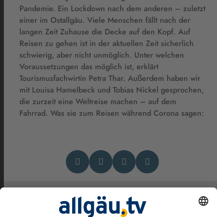
Pandemie. Ein Lockdown nach dem anderen – zuletzt
einer im Ostallgäu. Viele Menschen fällt nach der
langen Zeit Zuhause die Decke auf den Kopf. Auf
Reisen zu gehen ist in der aktuellen Zeit sicherlich
schwierig, aber nicht unmöglich. Unter welchen
Voraussetzungen das möglich ist, erklärt
Tourismusfachwirtin Petra Thar. Außerdem haben wir
mit Louisa Hamelbeck und Tobias Nickel gesprochen,
die zurzeit eine Weltreise machen – auf dem
Fahrrad. Was sie zum Reisen während Corona sagen: