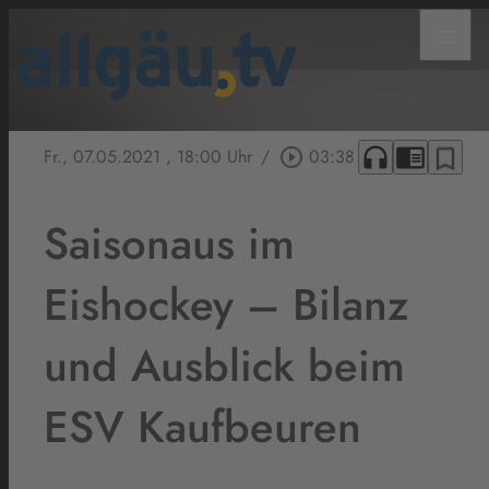
menu
headphones
chrome_reader_mode
bookmark_border
Fr., 07.05.2021
, 18:00 Uhr
/
play_circle_outline
03:38
Saisonaus im
Eishockey – Bilanz
und Ausblick beim
ESV Kaufbeuren