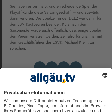
Sie haben es bis ins 5. und entscheidende Spiel der
Playoff-Runde diese Saison geschafft – und auswärts
dann verloren. Die Spielzeit in der DEL2 war damit für
den ESV Kaufbeuren beendet. Kurz nach dem
Saisonende wurde auch öffentlich, dass einige Spieler
den Verein verlassen werden. Zeit also für uns, mal mit
dem Geschäftsführer des ESVK, Michael Kreitl, zu
sprechen.
Das könnte Dich auch
interessieren